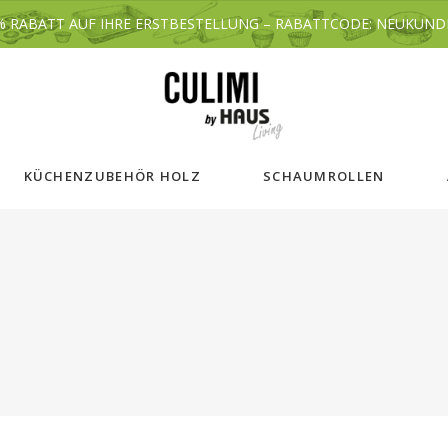
% RABATT AUF IHRE ERSTBESTELLUNG – RABATTCODE: NEUKUND
KÜCHENZUBEHÖR HOLZ
SCHAUMROLLEN