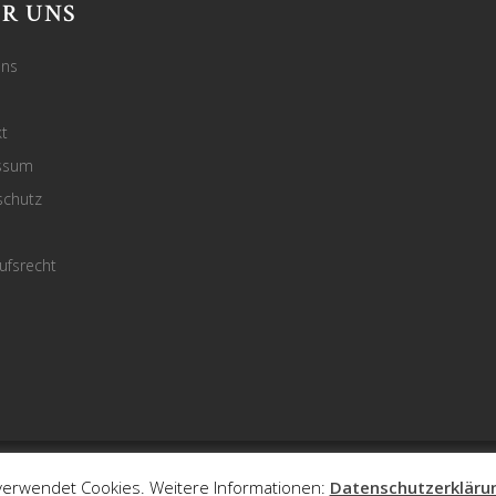
R UNS
uns
t
ssum
schutz
ufsrecht
©2023 Culimi by Haus Living - alle Rechte vorbehalten
erwendet Cookies. Weitere Informationen:
Datenschutzerkläru