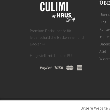
ÜBE
Über 
Blog
Kontak
Premium Backzubehör für
Impre
leidenschaftliche Bäckerinnen und
Bäcker :-)
Daten
AGB
Hergestellt mit Liebe in EU.
Widerr
Unsere Website v