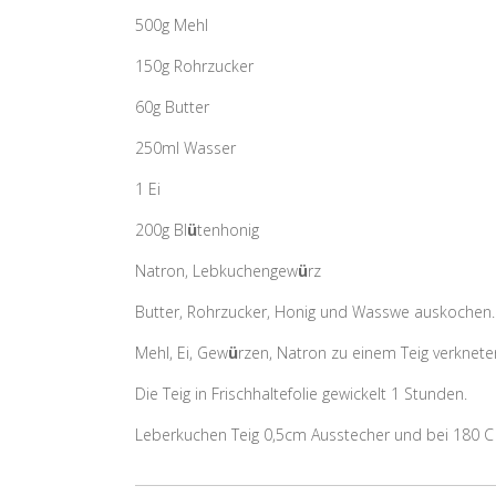
500g Mehl
150g Rohrzucker
60g Butter
250ml Wasser
1 Ei
200g Bl
ü
tenhonig
Natron, Lebkuchengew
ü
rz
Butter, Rohrzucker, Honig und Wasswe auskochen.
Mehl, Ei, Gew
ü
rzen, Natron zu einem Teig verknete
Die Teig in Frischhaltefolie gewickelt 1 Stunden.
Leberkuchen Teig 0,5cm Ausstecher und bei 180 C