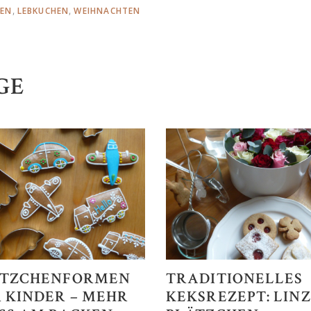
,
,
EN
LEBKUCHEN
WEIHNACHTEN
GE
ÄTZCHENFORMEN
TRADITIONELLES
 KINDER – MEHR
KEKSREZEPT: LIN