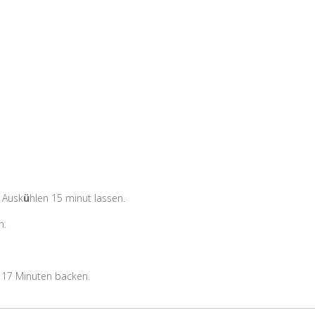
 Ausk
ü
hlen 15 minut lassen.
n.
 17 Minuten backen.